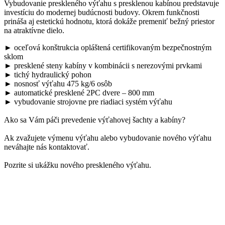
Vybudovanie preskleného výťahu s presklenou kabínou predstavuje
investíciu do modernej budúcnosti budovy. Okrem funkčnosti
prináša aj estetickú hodnotu, ktorá dokáže premeniť bežný priestor
na atraktívne dielo.
► oceľová konštrukcia opláštená certifikovaným bezpečnostným
sklom
► presklené steny kabíny v kombinácii s nerezovými prvkami
► tichý hydraulický pohon
► nosnosť výťahu 475 kg/6 osôb
► automatické presklené 2PC dvere – 800 mm
► vybudovanie strojovne pre riadiaci systém výťahu
Ako sa Vám páči prevedenie výťahovej šachty a kabíny?
Ak zvažujete výmenu výťahu alebo vybudovanie nového výťahu
neváhajte nás kontaktovať.
Pozrite si ukážku nového preskleného výťahu.