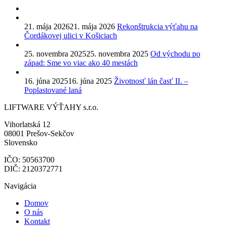
21. mája 2026
21. mája 2026
Rekonštrukcia výťahu na
Čordákovej ulici v Košiciach
25. novembra 2025
25. novembra 2025
Od východu po
západ: Sme vo viac ako 40 mestách
16. júna 2025
16. júna 2025
Životnosť lán časť II. –
Poplastované laná
LIFTWARE VÝŤAHY s.r.o.
Vihorlatská 12
08001 Prešov-Sekčov
Slovensko
IČO: 50563700
DIČ: 2120372771
Navigácia
Domov
O nás
Kontakt