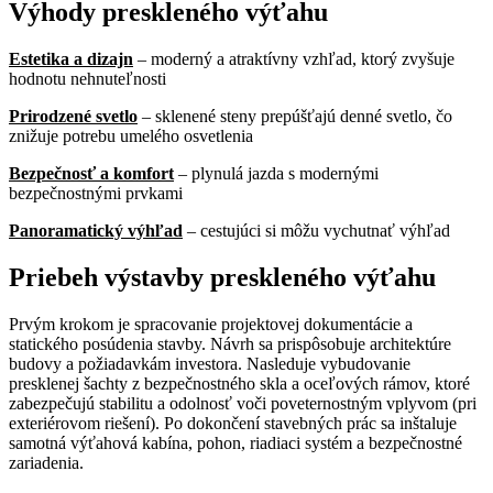
Výhody preskleného výťahu
Estetika a dizajn
– moderný a atraktívny vzhľad, ktorý zvyšuje
hodnotu nehnuteľnosti
Prirodzené svetlo
– sklenené steny prepúšťajú denné svetlo, čo
znižuje potrebu umelého osvetlenia
Bezpečnosť a komfort
– plynulá jazda s modernými
bezpečnostnými prvkami
Panoramatický výhľad
– cestujúci si môžu vychutnať výhľad
Priebeh výstavby preskleného výťahu
Prvým krokom je spracovanie projektovej dokumentácie a
statického posúdenia stavby. Návrh sa prispôsobuje architektúre
budovy a požiadavkám investora. Nasleduje vybudovanie
presklenej šachty z bezpečnostného skla a oceľových rámov, ktoré
zabezpečujú stabilitu a odolnosť voči poveternostným vplyvom (pri
exteriérovom riešení). Po dokončení stavebných prác sa inštaluje
samotná výťahová kabína, pohon, riadiaci systém a bezpečnostné
zariadenia.