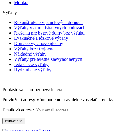
Montáž
Výťahy
Rekonštrukcie v panelových domoch
Výťahy v administratívnych budovách
Riešenia pre bytové domy bez výťahu
Evakuačné a lôžkové výťahy
Domáce výťahové plošiny
Výťahy bez strojovne
Nákladné výťahy
Výťahy pre telesne znevýhodnených
Jedálenské výťahy
Hydraulické výťahy
Ochrana osobných údajov
Prihláste sa na odber newslettera.
Po vložení adresy Vám budeme pravidelne zasielať novinky.
Emailová adresa: