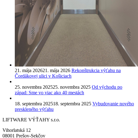
21. mája 2026
21. mája 2026
Rekonštrukcia výťahu na
Čordákovej ulici v Košiciach
25. novembra 2025
25. novembra 2025
Od východu po
západ: Sme vo viac ako 40 mestách
18. septembra 2025
18. septembra 2025
Vybudovanie nového
preskleného výťahu
LIFTWARE VÝŤAHY s.r.o.
Vihorlatská 12
08001 Prešov-Sekčov