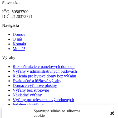
Slovensko
IČO: 50563700
DIČ: 2120372771
Navigácia
Domov
O nás
Kontakt
Montáž
Výťahy
Rekonštrukcie v panelových domoch
Výťahy v administratívnych budovách
Riešenia pre bytové domy bez výťahu
Evakuačné a lôžkové výťahy
Domáce výťahové plošiny
Výťahy bez strojovne
Nákladné výťahy
Výťahy pre telesne znevýhodnených
Jedálenské výťahy
Hydraulické výťahy
Spravujte súhlas so súbormi
cookie