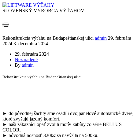
SLOVENSKÝ VÝROBCA VÝŤAHOV
Rekonštrukcia výťahu na Budapeštianskej ulici
admin
29. februára
2024
3. decembra 2024
29. februára 2024
Nezaradené
By
admin
Rekonštrukcia výťahu na Budapeštianskej ulici
► do pôvodnej šachty sme osadili dvojpanelové automatické dvere,
ktoré zvyšujú jazdný komfort.
► naši zákazníci opäť zvolili motív kabíny zo série BELLUS
COLOR.
► pôvodná nosnosť 320kg sa navýšila na 500kg.