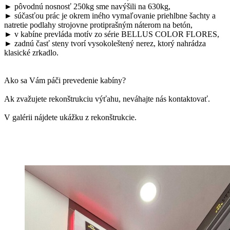
► pôvodnú nosnosť 250kg sme navýšili na 630kg,
► súčasťou prác je okrem iného vymaľovanie priehlbne šachty a
natretie podlahy strojovne protiprašným náterom na betón,
► v kabíne prevláda motív zo série BELLUS COLOR FLORES,
► zadnú časť steny tvorí vysokoleštený nerez, ktorý nahrádza
klasické zrkadlo.
Ako sa Vám páči prevedenie kabíny?
Ak zvažujete rekonštrukciu výťahu, neváhajte nás kontaktovať.
V galérii nájdete ukážku z rekonštrukcie.