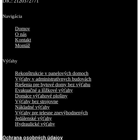
DIČ: 2120372771
Navigácia
Domov
O nás
Kontakt
Montáž
Výťahy
Rekonštrukcie v panelových domoch
Výťahy v administratívnych budovách
Riešenia pre bytové domy bez výťahu
Evakuačné a lôžkové výťahy
Domáce výťahové plošiny
Výťahy bez strojovne
Nákladné výťahy
Výťahy pre telesne znevýhodnených
Jedálenské výťahy
Hydraulické výťahy
Ochrana osobných údajov