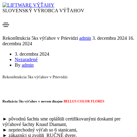
SLOVENSKÝ VÝROBCA VÝŤAHOV
Rekonštrukcia 5ks výťahov v Prievidzi
admin
3. decembra 2024
16.
decembra 2024
3. decembra 2024
Nezaradené
By
admin
Rekonštrukcia 5ks výťahov v Prievidzi
Realizácia 5ks výťahov v novom dizajne
BELLUS COLOR FLORES
► pôvodnú šachtu sme opláštili certifikovanými doskami pre
výťahové šachty Knauf Diamant,
► nepriechodný výťah so 6 stanicami,
► zákazníci si zvolili RUČNÉ dvere,