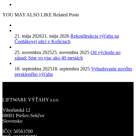
YOU MAY ALSO LIKE
Related Posts
21. mája 2026
21. mája 2026
Rekonštrukcia výťahu na
Čordákovej ulici v Košiciach
25. novembra 2025
25. novembra 2025
Od východu po
západ: Sme vo viac ako 40 mestách
18. septembra 2025
18. septembra 2025
Vybudovanie nového
preskleného výťahu
LIFTWARE VÝŤAHY s.r.o.
Vihorlatská 12
08001 Prešov-Sekčov
Slovensko
IČO: 50563700